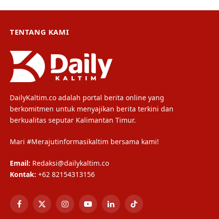
TENTANG KAMI
DailyKaltim.co adalah portal berita online yang
berkomitmen untuk menyajikan berita terkini dan
berkualitas seputar Kalimantan Timur.
Mari #Merajutinformasikaltim bersama kami!
Email:
Redaksi@dailykaltim.co
Kontak:
+62 82154313156
Facebook
X
Instagram
YouTube
LinkedIn
TikTok
(Twitter)