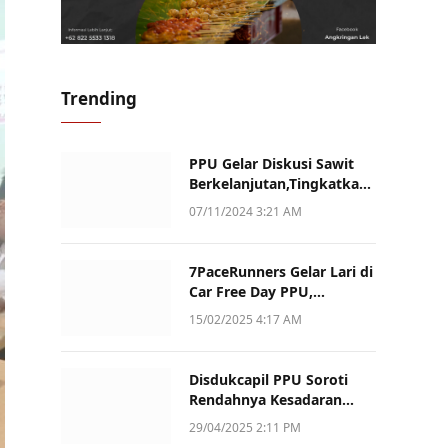
Trending
PPU Gelar Diskusi Sawit
Berkelanjutan,Tingkatkan
Daya Saing dan Kualitas
07/11/2024 3:21 AM
7PaceRunners Gelar Lari di
Car Free Day PPU,
Kampanye Gaya Hidup
15/02/2025 4:17 AM
Sehat dan Dukung UMKM
Disdukcapil PPU Soroti
Rendahnya Kesadaran
Warga Soal Pelaporan
29/04/2025 2:11 PM
Akta Kematian