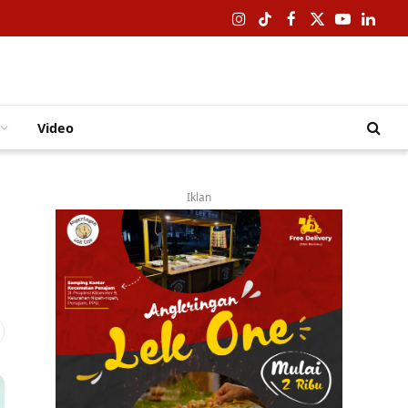
Instagram
TikTok
Facebook
X
YouTube
Linked
(Twitter)
Video
Iklan