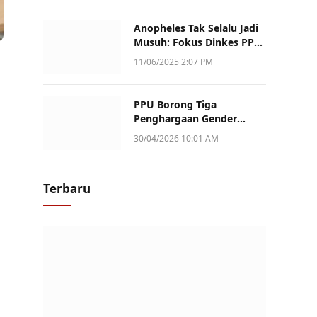
Anopheles Tak Selalu Jadi
Musuh: Fokus Dinkes PPU
Kini ke Penularan Aktif di
11/06/2025 2:07 PM
Sotek
PPU Borong Tiga
Penghargaan Gender
Champion Kaltim 2026,
30/04/2026 10:01 AM
Peran Perempuan Jadi
Sorotan
Terbaru