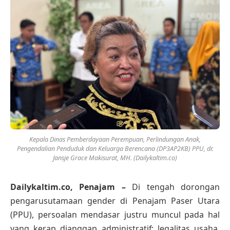
Kepala Dinas Pemberdayaan Perempuan, Perlindungan Anak,
Pengendalian Penduduk dan Keluarga Berencana (DP3AP2KB) PPU, dr.
Jansje Grace Makisurat, MH. (Dailykaltim.co)
Dailykaltim.co, Penajam –
Di tengah dorongan
pengarusutamaan gender di Penajam Paser Utara
(PPU), persoalan mendasar justru muncul pada hal
yang kerap dianggap administratif: legalitas usaha.