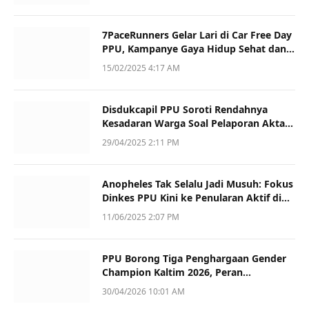
7PaceRunners Gelar Lari di Car Free Day
PPU, Kampanye Gaya Hidup Sehat dan
Dukung UMKM
15/02/2025 4:17 AM
Disdukcapil PPU Soroti Rendahnya
Kesadaran Warga Soal Pelaporan Akta
Kematian
29/04/2025 2:11 PM
Anopheles Tak Selalu Jadi Musuh: Fokus
Dinkes PPU Kini ke Penularan Aktif di
Sotek
11/06/2025 2:07 PM
PPU Borong Tiga Penghargaan Gender
Champion Kaltim 2026, Peran
Perempuan Jadi Sorotan
30/04/2026 10:01 AM