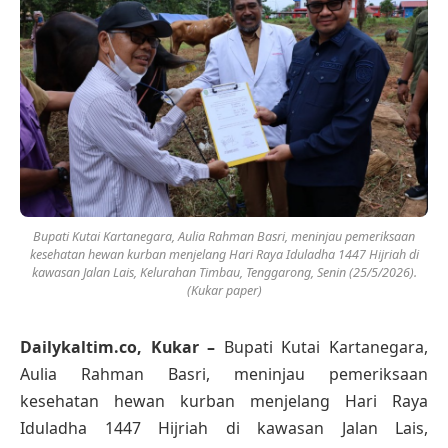
Bupati Kutai Kartanegara, Aulia Rahman Basri, meninjau pemeriksaan
kesehatan hewan kurban menjelang Hari Raya Iduladha 1447 Hijriah di
kawasan Jalan Lais, Kelurahan Timbau, Tenggarong, Senin (25/5/2026).
(Kukar paper)
Dailykaltim.co, Kukar –
Bupati Kutai Kartanegara,
Aulia Rahman Basri, meninjau pemeriksaan
kesehatan hewan kurban menjelang Hari Raya
Iduladha 1447 Hijriah di kawasan Jalan Lais,