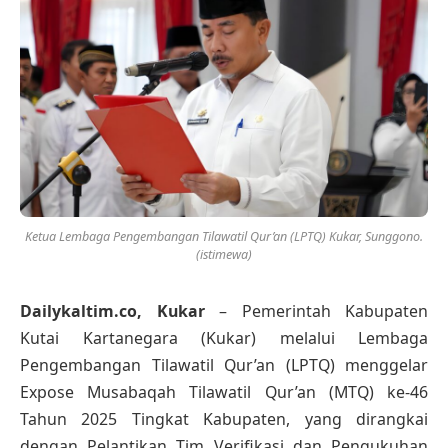
Ketua Lembaga Pengembangan Tilawatil Qur’an (LPTQ) Kukar, Sunggono.
(istimewa)
Dailykaltim.co, Kukar
– Pemerintah Kabupaten
Kutai Kartanegara (Kukar) melalui Lembaga
Pengembangan Tilawatil Qur’an (LPTQ) menggelar
Expose Musabaqah Tilawatil Qur’an (MTQ) ke-46
Tahun 2025 Tingkat Kabupaten, yang dirangkai
dengan Pelantikan Tim Verifikasi dan Pengukuhan