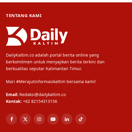
TENTANG KAMI
DailyKaltim.co adalah portal berita online yang
berkomitmen untuk menyajikan berita terkini dan
berkualitas seputar Kalimantan Timur.
Mari #Merajutinformasikaltim bersama kami!
Email:
Redaksi@dailykaltim.co
Kontak:
+62 82154313156
Facebook
X
Instagram
YouTube
LinkedIn
TikTok
(Twitter)