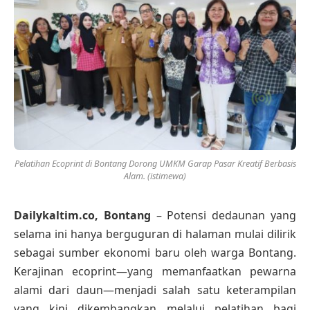
Pelatihan Ecoprint di Bontang Dorong UMKM Garap Pasar Kreatif Berbasis
Alam. (istimewa)
Dailykaltim.co, Bontang
– Potensi dedaunan yang
selama ini hanya berguguran di halaman mulai dilirik
sebagai sumber ekonomi baru oleh warga Bontang.
Kerajinan ecoprint—yang memanfaatkan pewarna
alami dari daun—menjadi salah satu keterampilan
yang kini dikembangkan melalui pelatihan bagi