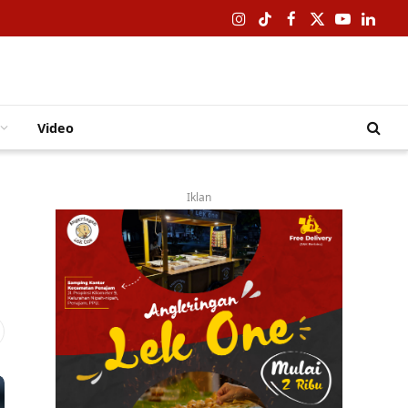
Instagram
TikTok
Facebook
X
YouTube
Linked
(Twitter)
Video
Iklan