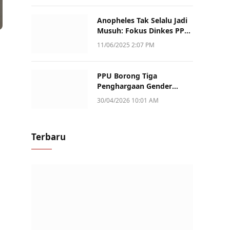
Anopheles Tak Selalu Jadi
Musuh: Fokus Dinkes PPU
Kini ke Penularan Aktif di
11/06/2025 2:07 PM
Sotek
PPU Borong Tiga
Penghargaan Gender
Champion Kaltim 2026,
30/04/2026 10:01 AM
Peran Perempuan Jadi
Sorotan
Terbaru