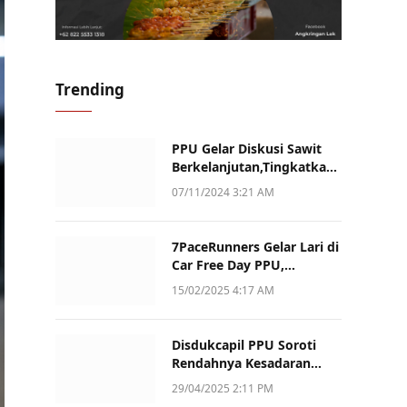
Trending
PPU Gelar Diskusi Sawit
Berkelanjutan,Tingkatkan
Daya Saing dan Kualitas
07/11/2024 3:21 AM
7PaceRunners Gelar Lari di
Car Free Day PPU,
Kampanye Gaya Hidup
15/02/2025 4:17 AM
Sehat dan Dukung UMKM
Disdukcapil PPU Soroti
Rendahnya Kesadaran
Warga Soal Pelaporan
29/04/2025 2:11 PM
Akta Kematian