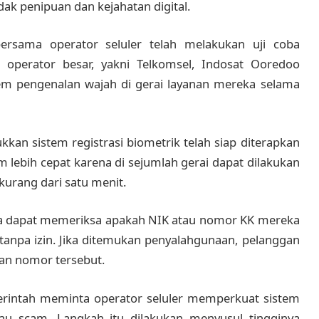
ak penipuan dan kejahatan digital.
ersama operator seluler telah melakukan uji coba
ga operator besar, yakni Telkomsel, Indosat Ooredoo
em pengenalan wajah di gerai layanan mereka selama
kan sistem registrasi biometrik telah siap diterapkan
aim lebih cepat karena di sejumlah gerai dapat dilakukan
kurang dari satu menit.
uga dapat memeriksa apakah NIK atau nomor KK mereka
anpa izin. Jika ditemukan penyalahgunaan, pelanggan
an nomor tersebut.
merintah meminta operator seluler memperkuat sistem
tau scam. Langkah itu dilakukan menyusul tingginya