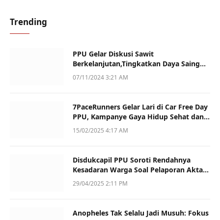
Trending
PPU Gelar Diskusi Sawit
Berkelanjutan,Tingkatkan Daya Saing
dan Kualitas
07/11/2024 3:21 AM
7PaceRunners Gelar Lari di Car Free Day
PPU, Kampanye Gaya Hidup Sehat dan
Dukung UMKM
15/02/2025 4:17 AM
Disdukcapil PPU Soroti Rendahnya
Kesadaran Warga Soal Pelaporan Akta
Kematian
29/04/2025 2:11 PM
Anopheles Tak Selalu Jadi Musuh: Fokus