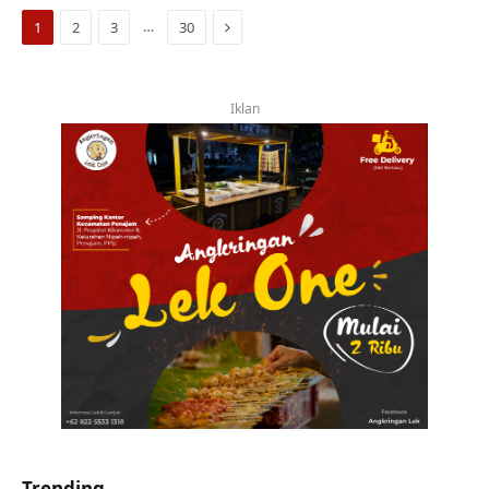
Next
…
1
2
3
30
Iklan
Trending