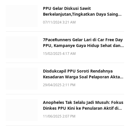
PPU Gelar Diskusi Sawit
Berkelanjutan,Tingkatkan Daya Saing
dan Kualitas
07/11/2024 3:21 AM
7PaceRunners Gelar Lari di Car Free Day
PPU, Kampanye Gaya Hidup Sehat dan
Dukung UMKM
15/02/2025 4:17 AM
Disdukcapil PPU Soroti Rendahnya
Kesadaran Warga Soal Pelaporan Akta
Kematian
29/04/2025 2:11 PM
Anopheles Tak Selalu Jadi Musuh: Fokus
Dinkes PPU Kini ke Penularan Aktif di
Sotek
11/06/2025 2:07 PM