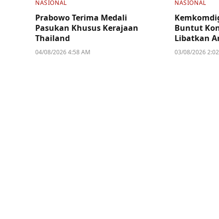
NASIONAL
NASIONAL
Prabowo Terima Medali
Kemkomdig
Pasukan Khusus Kerajaan
Buntut Kon
Thailand
Libatkan A
04/08/2026 4:58 AM
03/08/2026 2:0