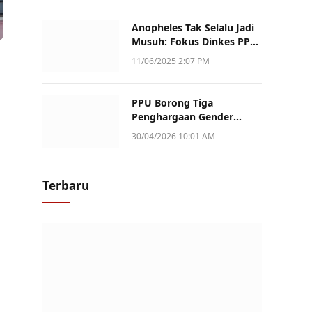
Anopheles Tak Selalu Jadi
Musuh: Fokus Dinkes PPU
Kini ke Penularan Aktif di
11/06/2025 2:07 PM
Sotek
PPU Borong Tiga
Penghargaan Gender
Champion Kaltim 2026,
30/04/2026 10:01 AM
Peran Perempuan Jadi
Sorotan
Terbaru