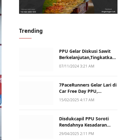
Trending
PPU Gelar Diskusi Sawit
Berkelanjutan,Tingkatkan
Daya Saing dan Kualitas
07/11/2024 3:21 AM
7PaceRunners Gelar Lari di
Car Free Day PPU,
Kampanye Gaya Hidup
15/02/2025 4:17 AM
Sehat dan Dukung UMKM
Disdukcapil PPU Soroti
Rendahnya Kesadaran
Warga Soal Pelaporan
29/04/2025 2:11 PM
Akta Kematian