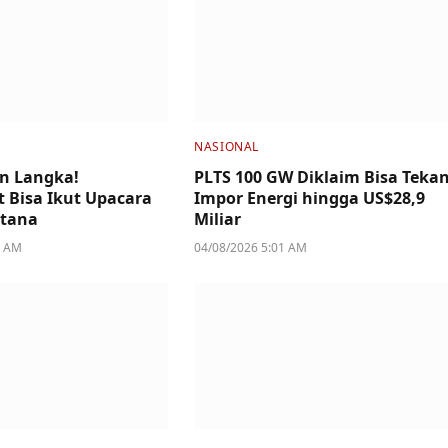
NASIONAL
n Langka!
PLTS 100 GW Diklaim Bisa Teka
 Bisa Ikut Upacara
Impor Energi hingga US$28,9
stana
Miliar
4 AM
04/08/2026 5:01 AM