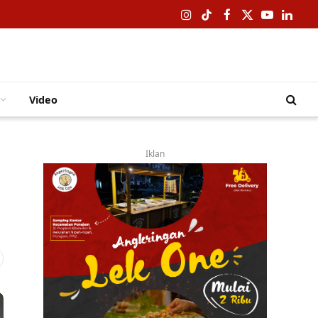
Instagram
TikTok
Facebook
X
YouTube
Linked
(Twitter)
Video
Iklan