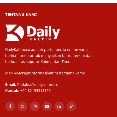
TENTANG KAMI
DailyKaltim.co adalah portal berita online yang
berkomitmen untuk menyajikan berita terkini dan
berkualitas seputar Kalimantan Timur.
Mari #Merajutinformasikaltim bersama kami!
Email:
Redaksi@dailykaltim.co
Kontak:
+62 82154313156
Facebook
X
Instagram
YouTube
LinkedIn
TikTok
(Twitter)