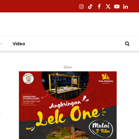
Instagram
TikTok
Facebook
X
YouTube
Linked
(Twitter)
Video
Iklan