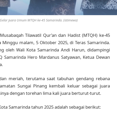
Gelar Juara Umum MTQH ke-45 Samarinda. (istimewa)
 Musabaqah Tilawatil Qur’an dan Hadist (MTQH) ke-45
a Minggu malam, 5 Oktober 2025, di Teras Samarinda.
g oleh Wali Kota Samarinda Andi Harun, didampingi
PTQ Samarinda Hero Mardanus Satyawan, Ketua Dewan
a.
dan meriah, terutama saat tabuhan gendang rebana
matan Sungai Pinang kembali keluar sebagai juara
a dengan torehan lima kali juara berturut-turut.
Kota Samarinda tahun 2025 adalah sebagai berikut: