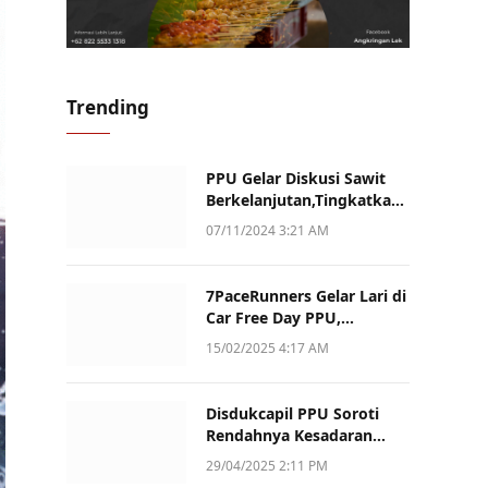
Trending
PPU Gelar Diskusi Sawit
Berkelanjutan,Tingkatkan
Daya Saing dan Kualitas
07/11/2024 3:21 AM
7PaceRunners Gelar Lari di
Car Free Day PPU,
Kampanye Gaya Hidup
15/02/2025 4:17 AM
Sehat dan Dukung UMKM
Disdukcapil PPU Soroti
Rendahnya Kesadaran
Warga Soal Pelaporan
29/04/2025 2:11 PM
Akta Kematian