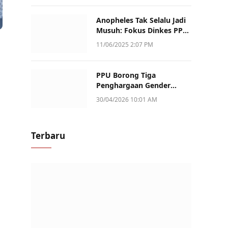
Anopheles Tak Selalu Jadi
Musuh: Fokus Dinkes PPU
Kini ke Penularan Aktif di
11/06/2025 2:07 PM
Sotek
PPU Borong Tiga
Penghargaan Gender
Champion Kaltim 2026,
30/04/2026 10:01 AM
Peran Perempuan Jadi
Sorotan
Terbaru