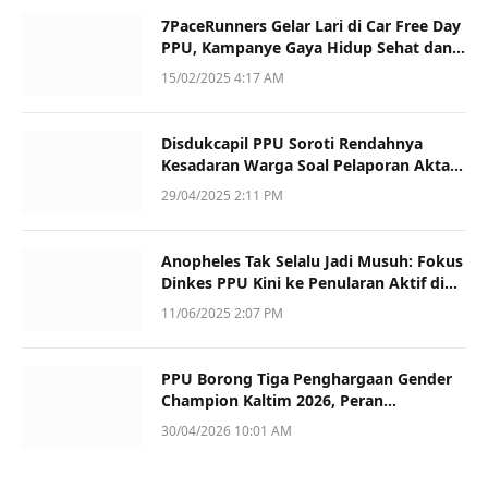
7PaceRunners Gelar Lari di Car Free Day
PPU, Kampanye Gaya Hidup Sehat dan
Dukung UMKM
15/02/2025 4:17 AM
Disdukcapil PPU Soroti Rendahnya
Kesadaran Warga Soal Pelaporan Akta
Kematian
29/04/2025 2:11 PM
Anopheles Tak Selalu Jadi Musuh: Fokus
Dinkes PPU Kini ke Penularan Aktif di
Sotek
11/06/2025 2:07 PM
PPU Borong Tiga Penghargaan Gender
Champion Kaltim 2026, Peran
Perempuan Jadi Sorotan
30/04/2026 10:01 AM