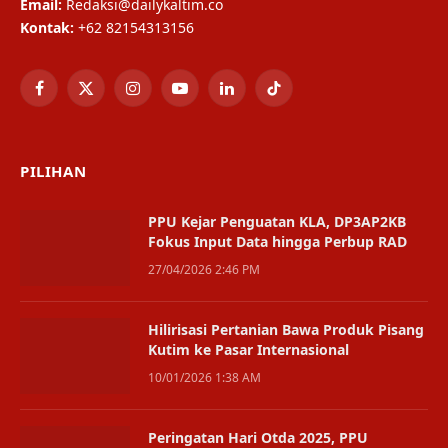
Email:
Redaksi@dailykaltim.co
Kontak:
+62 82154313156
Facebook
X
Instagram
YouTube
LinkedIn
TikTok
(Twitter)
PILIHAN
PPU Kejar Penguatan KLA, DP3AP2KB
Fokus Input Data hingga Perbup RAD
27/04/2026 2:46 PM
Hilirisasi Pertanian Bawa Produk Pisang
Kutim ke Pasar Internasional
10/01/2026 1:38 AM
Peringatan Hari Otda 2025, PPU