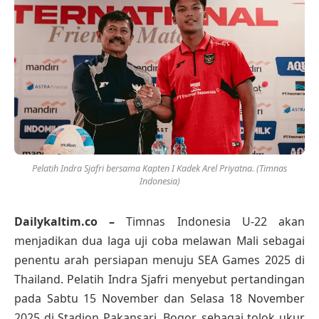
Pelatih Indra Sjafri bersama Kapten I Kadek Arel Priyatna. (Timnas
Indonesia)
Dailykaltim.co –
Timnas Indonesia U-22 akan
menjadikan dua laga uji coba melawan Mali sebagai
penentu arah persiapan menuju SEA Games 2025 di
Thailand. Pelatih Indra Sjafri menyebut pertandingan
pada Sabtu 15 November dan Selasa 18 November
2025 di Stadion Pakansari, Bogor, sebagai tolok ukur