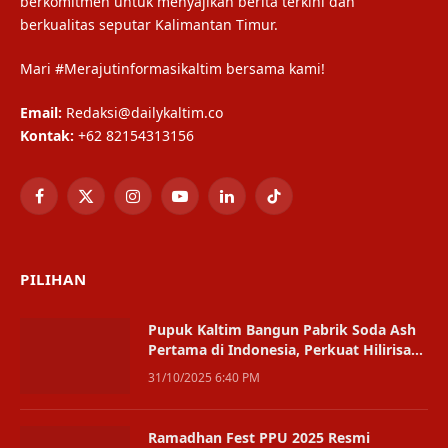
berkomitmen untuk menyajikan berita terkini dan
berkualitas seputar Kalimantan Timur.
Mari #Merajutinformasikaltim bersama kami!
Email:
Redaksi@dailykaltim.co
Kontak:
+62 82154313156
Facebook
X
Instagram
YouTube
LinkedIn
TikTok
(Twitter)
PILIHAN
Pupuk Kaltim Bangun Pabrik Soda Ash
Pertama di Indonesia, Perkuat Hilirisasi
Industri
31/10/2025 6:40 PM
Ramadhan Fest PPU 2025 Resmi