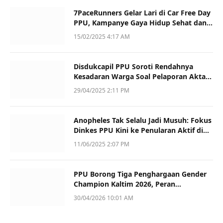
7PaceRunners Gelar Lari di Car Free Day
PPU, Kampanye Gaya Hidup Sehat dan
Dukung UMKM
15/02/2025 4:17 AM
Disdukcapil PPU Soroti Rendahnya
Kesadaran Warga Soal Pelaporan Akta
Kematian
29/04/2025 2:11 PM
Anopheles Tak Selalu Jadi Musuh: Fokus
Dinkes PPU Kini ke Penularan Aktif di
Sotek
11/06/2025 2:07 PM
PPU Borong Tiga Penghargaan Gender
Champion Kaltim 2026, Peran
Perempuan Jadi Sorotan
30/04/2026 10:01 AM