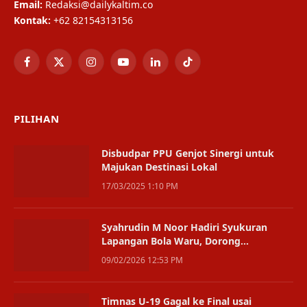
Email:
Redaksi@dailykaltim.co
Kontak:
+62 82154313156
Facebook
X
Instagram
YouTube
LinkedIn
TikTok
(Twitter)
PILIHAN
Disbudpar PPU Genjot Sinergi untuk
Majukan Destinasi Lokal
17/03/2025 1:10 PM
Syahrudin M Noor Hadiri Syukuran
Lapangan Bola Waru, Dorong
Pemanfaatan oleh Warga
09/02/2026 12:53 PM
Timnas U-19 Gagal ke Final usai