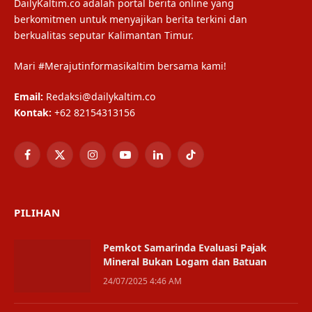
DailyKaltim.co adalah portal berita online yang
berkomitmen untuk menyajikan berita terkini dan
berkualitas seputar Kalimantan Timur.
Mari #Merajutinformasikaltim bersama kami!
Email:
Redaksi@dailykaltim.co
Kontak:
+62 82154313156
Facebook
X
Instagram
YouTube
LinkedIn
TikTok
(Twitter)
PILIHAN
Pemkot Samarinda Evaluasi Pajak
Mineral Bukan Logam dan Batuan
24/07/2025 4:46 AM