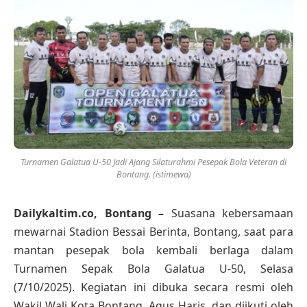
Turnamen Galatua U-50 Jadi Ajang Silaturahmi Pesepak Bola Veteran di
Bontang. (istimewa)
Dailykaltim.co, Bontang –
Suasana kebersamaan
mewarnai Stadion Bessai Berinta, Bontang, saat para
mantan pesepak bola kembali berlaga dalam
Turnamen Sepak Bola Galatua U-50, Selasa
(7/10/2025). Kegiatan ini dibuka secara resmi oleh
Wakil Wali Kota Bontang, Agus Haris, dan diikuti oleh