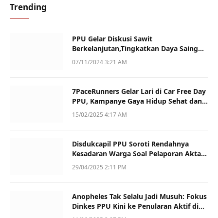
Trending
PPU Gelar Diskusi Sawit
Berkelanjutan,Tingkatkan Daya Saing
dan Kualitas
07/11/2024 3:21 AM
7PaceRunners Gelar Lari di Car Free Day
PPU, Kampanye Gaya Hidup Sehat dan
Dukung UMKM
15/02/2025 4:17 AM
Disdukcapil PPU Soroti Rendahnya
Kesadaran Warga Soal Pelaporan Akta
Kematian
29/04/2025 2:11 PM
Anopheles Tak Selalu Jadi Musuh: Fokus
Dinkes PPU Kini ke Penularan Aktif di
Sotek