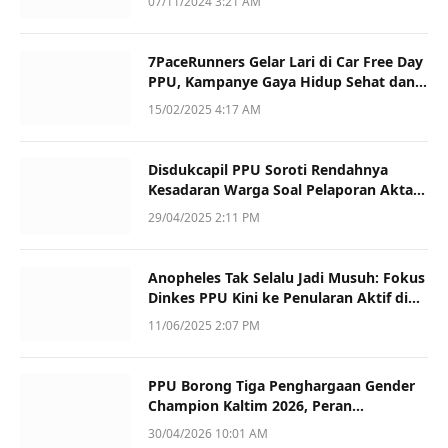
07/11/2024 3:21 AM
7PaceRunners Gelar Lari di Car Free Day
PPU, Kampanye Gaya Hidup Sehat dan
Dukung UMKM
15/02/2025 4:17 AM
Disdukcapil PPU Soroti Rendahnya
Kesadaran Warga Soal Pelaporan Akta
Kematian
29/04/2025 2:11 PM
Anopheles Tak Selalu Jadi Musuh: Fokus
Dinkes PPU Kini ke Penularan Aktif di
Sotek
11/06/2025 2:07 PM
PPU Borong Tiga Penghargaan Gender
Champion Kaltim 2026, Peran
Perempuan Jadi Sorotan
30/04/2026 10:01 AM