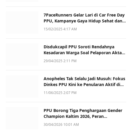
7PaceRunners Gelar Lari di Car Free Day
PPU, Kampanye Gaya Hidup Sehat dan
Dukung UMKM
15/02/2025 4:17 AM
Disdukcapil PPU Soroti Rendahnya
Kesadaran Warga Soal Pelaporan Akta
Kematian
29/04/2025 2:11 PM
Anopheles Tak Selalu Jadi Musuh: Fokus
Dinkes PPU Kini ke Penularan Aktif di
Sotek
11/06/2025 2:07 PM
PPU Borong Tiga Penghargaan Gender
Champion Kaltim 2026, Peran
Perempuan Jadi Sorotan
30/04/2026 10:01 AM