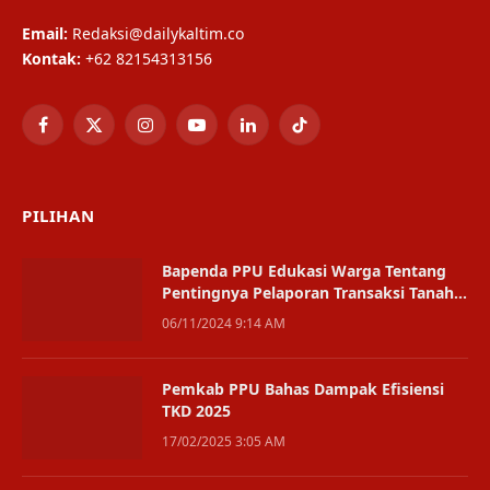
Email:
Redaksi@dailykaltim.co
Kontak:
+62 82154313156
Facebook
X
Instagram
YouTube
LinkedIn
TikTok
(Twitter)
PILIHAN
Bapenda PPU Edukasi Warga Tentang
Pentingnya Pelaporan Transaksi Tanah
Secara Real-Time
06/11/2024 9:14 AM
Pemkab PPU Bahas Dampak Efisiensi
TKD 2025
17/02/2025 3:05 AM