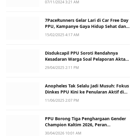
07/11/2024 3:21 AM
7PaceRunners Gelar Lari di Car Free Day
PPU, Kampanye Gaya Hidup Sehat dan
Dukung UMKM
15/02/2025 4:17 AM
Disdukcapil PPU Soroti Rendahnya
Kesadaran Warga Soal Pelaporan Akta
Kematian
29/04/2025 2:11 PM
Anopheles Tak Selalu Jadi Musuh: Fokus
Dinkes PPU Kini ke Penularan Aktif di
Sotek
11/06/2025 2:07 PM
PPU Borong Tiga Penghargaan Gender
Champion Kaltim 2026, Peran
Perempuan Jadi Sorotan
30/04/2026 10:01 AM