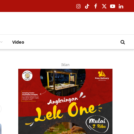
Instagram
TikTok
Facebook
X
YouTube
Linked
(Twitter)
Video
Iklan