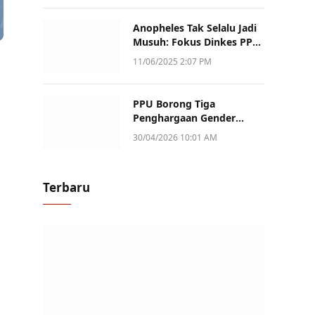
Anopheles Tak Selalu Jadi
Musuh: Fokus Dinkes PPU
Kini ke Penularan Aktif di
11/06/2025 2:07 PM
Sotek
PPU Borong Tiga
Penghargaan Gender
Champion Kaltim 2026,
30/04/2026 10:01 AM
Peran Perempuan Jadi
Sorotan
Terbaru