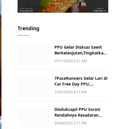
Trending
PPU Gelar Diskusi Sawit
Berkelanjutan,Tingkatkan
Daya Saing dan Kualitas
07/11/2024 3:21 AM
7PaceRunners Gelar Lari di
Car Free Day PPU,
Kampanye Gaya Hidup
15/02/2025 4:17 AM
Sehat dan Dukung UMKM
Disdukcapil PPU Soroti
Rendahnya Kesadaran
Warga Soal Pelaporan
29/04/2025 2:11 PM
Akta Kematian