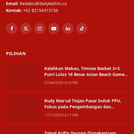
Email:
Redaksi@dailykaltim.co
Kontak:
+62 82154313156
Facebook
X
Instagram
YouTube
LinkedIn
TikTok
(Twitter)
PILIHAN
Kalahkan Makau, Timnas Basket 3×3
Putri Lolos 16 Besar Asian Beach Games
2026
27/04/2026 4:10 PM
Rudy Mas’ud Tinjau Pasar Induk PPU,
Fokus pada Pengembangan dan
Aspirasi Pedagang
17/11/2024 4:17 AM
Zainal Arifin Dorong Disnakertrans