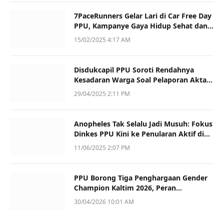
7PaceRunners Gelar Lari di Car Free Day
PPU, Kampanye Gaya Hidup Sehat dan
Dukung UMKM
15/02/2025 4:17 AM
Disdukcapil PPU Soroti Rendahnya
Kesadaran Warga Soal Pelaporan Akta
Kematian
29/04/2025 2:11 PM
Anopheles Tak Selalu Jadi Musuh: Fokus
Dinkes PPU Kini ke Penularan Aktif di
Sotek
11/06/2025 2:07 PM
PPU Borong Tiga Penghargaan Gender
Champion Kaltim 2026, Peran
Perempuan Jadi Sorotan
30/04/2026 10:01 AM