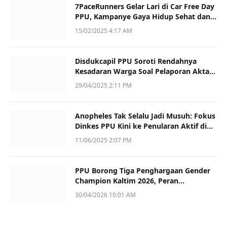
7PaceRunners Gelar Lari di Car Free Day
PPU, Kampanye Gaya Hidup Sehat dan
Dukung UMKM
15/02/2025 4:17 AM
Disdukcapil PPU Soroti Rendahnya
Kesadaran Warga Soal Pelaporan Akta
Kematian
29/04/2025 2:11 PM
Anopheles Tak Selalu Jadi Musuh: Fokus
Dinkes PPU Kini ke Penularan Aktif di
Sotek
11/06/2025 2:07 PM
PPU Borong Tiga Penghargaan Gender
Champion Kaltim 2026, Peran
Perempuan Jadi Sorotan
30/04/2026 10:01 AM