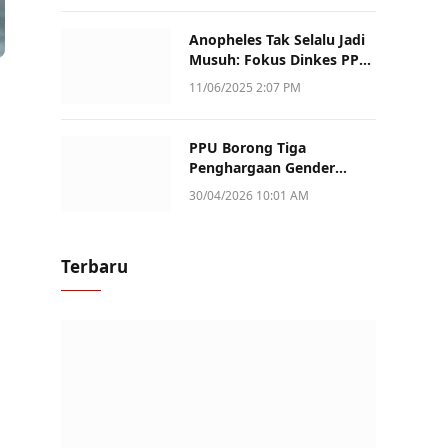
Anopheles Tak Selalu Jadi
Musuh: Fokus Dinkes PPU
Kini ke Penularan Aktif di
11/06/2025 2:07 PM
Sotek
PPU Borong Tiga
Penghargaan Gender
Champion Kaltim 2026,
30/04/2026 10:01 AM
Peran Perempuan Jadi
Sorotan
Terbaru