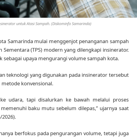
sinerator untuk Atasi Sampah. (Diskominfo Samarinda)
ota Samarinda mulai menggenjot penanganan sampah
ementara (TPS) modern yang dilengkapi insinerator.
titik sebagai upaya mengurangi volume sampah kota.
n teknologi yang digunakan pada insinerator tersebut
g metode konvensional.
 ke udara, tapi disalurkan ke bawah melalui proses
ikan memenuhi baku mutu sebelum dilepas,” ujarnya saat
/2026).
 hanya berfokus pada pengurangan volume, tetapi juga