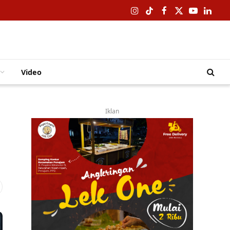
Instagram
TikTok
Facebook
X
YouTube
Linked
(Twitter)
Video
Iklan