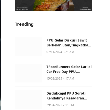
Trending
PPU Gelar Diskusi Sawit
Berkelanjutan,Tingkatkan
Daya Saing dan Kualitas
07/11/2024 3:21 AM
7PaceRunners Gelar Lari di
Car Free Day PPU,
Kampanye Gaya Hidup
15/02/2025 4:17 AM
Sehat dan Dukung UMKM
Disdukcapil PPU Soroti
Rendahnya Kesadaran
Warga Soal Pelaporan
29/04/2025 2:11 PM
Akta Kematian