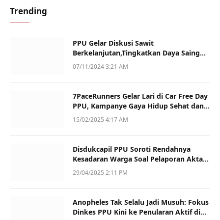
Trending
PPU Gelar Diskusi Sawit
Berkelanjutan,Tingkatkan Daya Saing
dan Kualitas
07/11/2024 3:21 AM
7PaceRunners Gelar Lari di Car Free Day
PPU, Kampanye Gaya Hidup Sehat dan
Dukung UMKM
15/02/2025 4:17 AM
Disdukcapil PPU Soroti Rendahnya
Kesadaran Warga Soal Pelaporan Akta
Kematian
29/04/2025 2:11 PM
Anopheles Tak Selalu Jadi Musuh: Fokus
Dinkes PPU Kini ke Penularan Aktif di