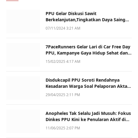
PPU Gelar Diskusi Sawit
Berkelanjutan,Tingkatkan Daya Saing
dan Kualitas
07/11/2024 3:21 AM
7PaceRunners Gelar Lari di Car Free Day
PPU, Kampanye Gaya Hidup Sehat dan
Dukung UMKM
15/02/2025 4:17 AM
Disdukcapil PPU Soroti Rendahnya
Kesadaran Warga Soal Pelaporan Akta
Kematian
29/04/2025 2:11 PM
Anopheles Tak Selalu Jadi Musuh: Fokus
Dinkes PPU Kini ke Penularan Aktif di
Sotek
11/06/2025 2:07 PM