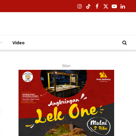
Instagram
TikTok
Facebook
X
YouTube
Linked
(Twitter)
Video
Iklan