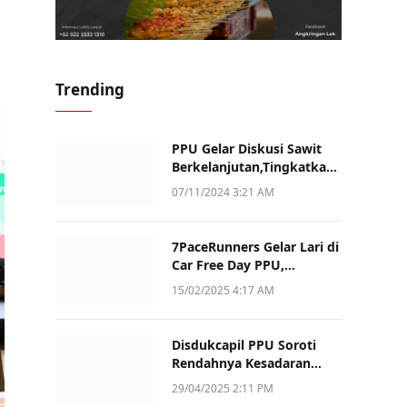
Trending
PPU Gelar Diskusi Sawit
Berkelanjutan,Tingkatkan
Daya Saing dan Kualitas
07/11/2024 3:21 AM
7PaceRunners Gelar Lari di
Car Free Day PPU,
Kampanye Gaya Hidup
15/02/2025 4:17 AM
Sehat dan Dukung UMKM
Disdukcapil PPU Soroti
Rendahnya Kesadaran
Warga Soal Pelaporan
29/04/2025 2:11 PM
Akta Kematian