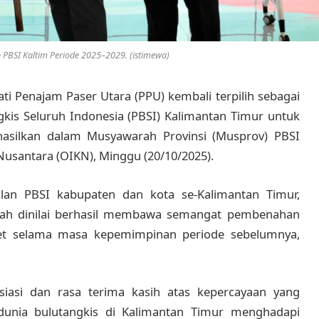
PBSI Kaltim Periode 2025–2029. (istimewa)
ti Penajam Paser Utara (PPU) kembali terpilih sebagai
gkis Seluruh Indonesia (PBSI) Kalimantan Timur untuk
hasilkan dalam Musyawarah Provinsi (Musprov) PBSI
 Nusantara (OIKN), Minggu (20/10/2025).
lan PBSI kabupaten dan kota se-Kalimantan Timur,
elah dinilai berhasil membawa semangat pembenahan
tlet selama masa kepemimpinan periode sebelumnya,
siasi dan rasa terima kasih atas kepercayaan yang
 dunia bulutangkis di Kalimantan Timur menghadapi