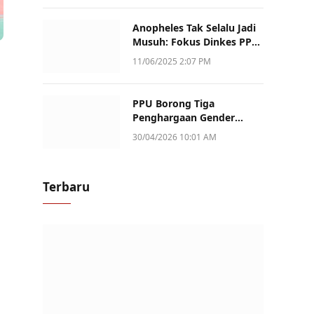
Anopheles Tak Selalu Jadi
Musuh: Fokus Dinkes PPU
Kini ke Penularan Aktif di
11/06/2025 2:07 PM
Sotek
PPU Borong Tiga
Penghargaan Gender
Champion Kaltim 2026,
30/04/2026 10:01 AM
Peran Perempuan Jadi
Sorotan
Terbaru