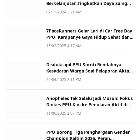
Berkelanjutan,Tingkatkan Daya Saing
dan Kualitas
07/11/2024 3:21 AM
7PaceRunners Gelar Lari di Car Free Day
PPU, Kampanye Gaya Hidup Sehat dan
Dukung UMKM
15/02/2025 4:17 AM
Disdukcapil PPU Soroti Rendahnya
Kesadaran Warga Soal Pelaporan Akta
Kematian
29/04/2025 2:11 PM
Anopheles Tak Selalu Jadi Musuh: Fokus
Dinkes PPU Kini ke Penularan Aktif di
Sotek
11/06/2025 2:07 PM
PPU Borong Tiga Penghargaan Gender
Champion Kaltim 2026, Peran