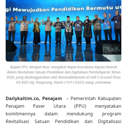
Bupati PPU, Mudyat Noor mengikuti Rapat Koordinasi Kepala Daerah
dalam Revitalisasi Satuan Pendidikan dan Digitalisasi Pembelajaran Tahun
2026, yang diselenggarakan oleh Kemendikdasmen di Hall 3 Ground Floor,
ICE BSD City, Tangerang, Kamis (13/11/2025) siang. (istimewa)
Dailykaltim.co, Penajam
– Pemerintah Kabupaten
Penajam Paser Utara (PPU) menyatakan
komitmennya dalam mendukung program
Revitalisasi Satuan Pendidikan dan Digitalisasi