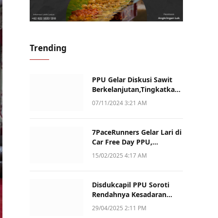
Trending
PPU Gelar Diskusi Sawit
Berkelanjutan,Tingkatkan
Daya Saing dan Kualitas
07/11/2024 3:21 AM
7PaceRunners Gelar Lari di
Car Free Day PPU,
Kampanye Gaya Hidup
15/02/2025 4:17 AM
Sehat dan Dukung UMKM
Disdukcapil PPU Soroti
Rendahnya Kesadaran
Warga Soal Pelaporan
29/04/2025 2:11 PM
Akta Kematian