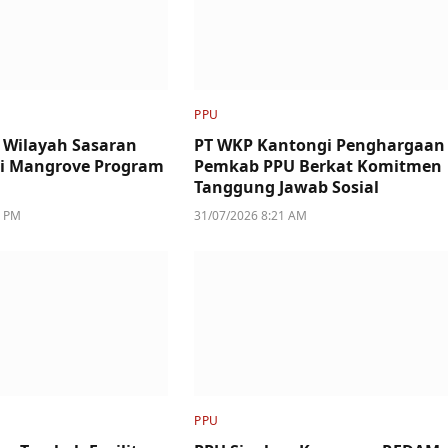
PPU
 Wilayah Sasaran
PT WKP Kantongi Penghargaan
si Mangrove Program
Pemkab PPU Berkat Komitmen
Tanggung Jawab Sosial
5 PM
31/07/2026 8:21 AM
PPU