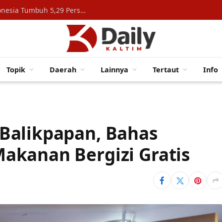
Konsumsi Rumah Tangga Topang Ekonomi Indonesia Tumbuh 5,29 Persen
Topik
Daerah
Lainnya
Tertaut
Info
Balikpapan, Bahas
akanan Bergizi Gratis