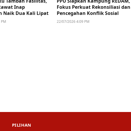
u Tambah Fasilitas,
PPU Siapkan Kampung REDAM,
Rawat Inap
Fokus Perkuat Rekonsiliasi dan
n Naik Dua Kali Lipat
Pencegahan Konflik Sosial
4 PM
22/07/2026 4:09 PM
PILIHAN