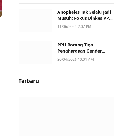
Anopheles Tak Selalu Jadi
Musuh: Fokus Dinkes PPU
Kini ke Penularan Aktif di
11/06/2025 2:07 PM
Sotek
PPU Borong Tiga
Penghargaan Gender
Champion Kaltim 2026,
30/04/2026 10:01 AM
Peran Perempuan Jadi
Sorotan
Terbaru