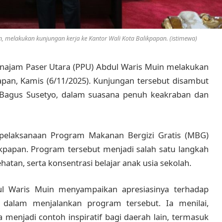
, melakukan kunjungan kerja ke Kantor Wali Kota Balikpapan. (istimewa)
enajam Paser Utara (PPU) Abdul Waris Muin melakukan
apan, Kamis (6/11/2025). Kunjungan tersebut disambut
, Bagus Susetyo, dalam suasana penuh keakraban dan
 pelaksanaan Program Makanan Bergizi Gratis (MBG)
ikpapan. Program tersebut menjadi salah satu langkah
hatan, serta konsentrasi belajar anak usia sekolah.
ul Waris Muin menyampaikan apresiasinya terhadap
 dalam menjalankan program tersebut. Ia menilai,
menjadi contoh inspiratif bagi daerah lain, termasuk