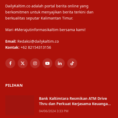
DailyKaltim.co adalah portal berita online yang
berkomitmen untuk menyajikan berita terkini dan
berkualitas seputar Kalimantan Timur.
Mari #Merajutinformasikaltim bersama kami!
Email:
Redaksi@dailykaltim.co
Kontak:
+62 82154313156
Facebook
X
Instagram
YouTube
LinkedIn
TikTok
(Twitter)
PILIHAN
Bank Kaltimtara Resmikan ATM Drive
Thru dan Perkuat Kerjasama Keuangan
dengan Pemkab Paser
04/06/2024 3:33 PM