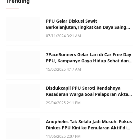
Trending
PPU Gelar Diskusi Sawit
Berkelanjutan,Tingkatkan Daya Saing
dan Kualitas
07/11/2024 3:21 AM
7PaceRunners Gelar Lari di Car Free Day
PPU, Kampanye Gaya Hidup Sehat dan
Dukung UMKM
15/02/2025 4:17 AM
Disdukcapil PPU Soroti Rendahnya
Kesadaran Warga Soal Pelaporan Akta
Kematian
29/04/2025 2:11 PM
Anopheles Tak Selalu Jadi Musuh: Fokus
Dinkes PPU Kini ke Penularan Aktif di
Sotek
11/06/2025 2:07 PM