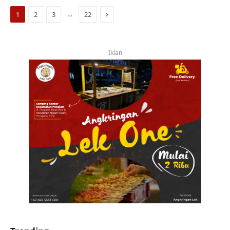
Next
…
1
2
3
22
Iklan