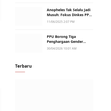
Anopheles Tak Selalu Jadi
Musuh: Fokus Dinkes PPU
Kini ke Penularan Aktif di
11/06/2025 2:07 PM
Sotek
PPU Borong Tiga
Penghargaan Gender
Champion Kaltim 2026,
30/04/2026 10:01 AM
Peran Perempuan Jadi
Sorotan
Terbaru