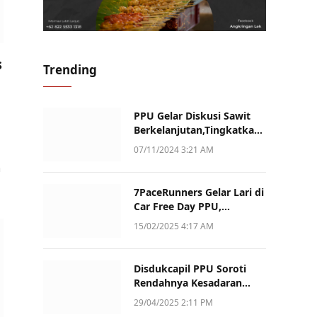
s
Trending
PPU Gelar Diskusi Sawit
Berkelanjutan,Tingkatkan
Daya Saing dan Kualitas
07/11/2024 3:21 AM
n
7PaceRunners Gelar Lari di
Car Free Day PPU,
Kampanye Gaya Hidup
15/02/2025 4:17 AM
Sehat dan Dukung UMKM
Disdukcapil PPU Soroti
Rendahnya Kesadaran
Warga Soal Pelaporan
29/04/2025 2:11 PM
Akta Kematian