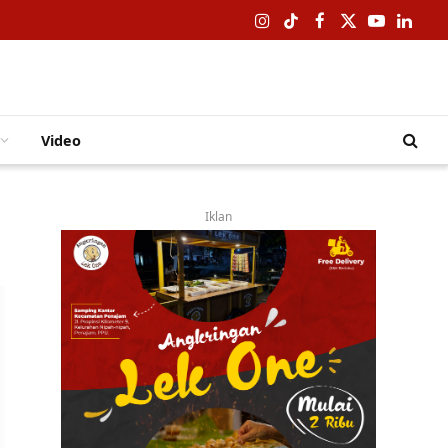
Instagram
TikTok
Facebook
X
YouTube
Linked
(Twitter)
Video
Iklan