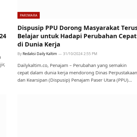
PARIWARA
Dispusip PPU Dorong Masyarakat Teru
24
Belajar untuk Hadapi Perubahan Cepat
di Dunia Kerja
By
Redaksi Daily Kaltim
31/10/2024 2:55 PM
n
ir,
Dailykaltim.co, Penajam – Perubahan yang semakin
cepat dalam dunia kerja mendorong Dinas Perpustakaa
dan Kearsipan (Dispusip) Penajam Paser Utara (PPU)…