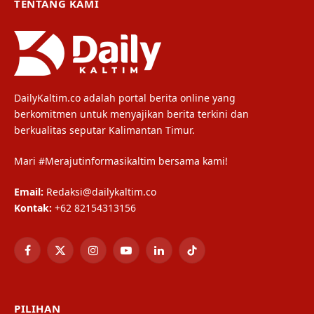
TENTANG KAMI
DailyKaltim.co adalah portal berita online yang
berkomitmen untuk menyajikan berita terkini dan
berkualitas seputar Kalimantan Timur.
Mari #Merajutinformasikaltim bersama kami!
Email:
Redaksi@dailykaltim.co
Kontak:
+62 82154313156
Facebook
X
Instagram
YouTube
LinkedIn
TikTok
(Twitter)
PILIHAN