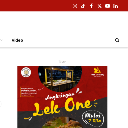
Instagram
TikTok
Facebook
X
YouTube
Linked
(Twitter)
Video
Iklan