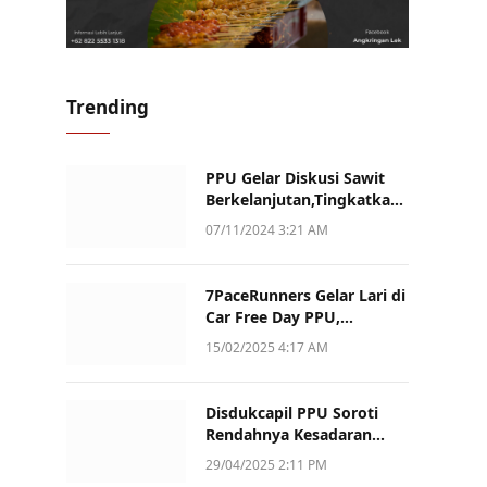
Trending
PPU Gelar Diskusi Sawit
Berkelanjutan,Tingkatkan
Daya Saing dan Kualitas
07/11/2024 3:21 AM
7PaceRunners Gelar Lari di
Car Free Day PPU,
Kampanye Gaya Hidup
15/02/2025 4:17 AM
Sehat dan Dukung UMKM
Disdukcapil PPU Soroti
Rendahnya Kesadaran
Warga Soal Pelaporan
29/04/2025 2:11 PM
Akta Kematian