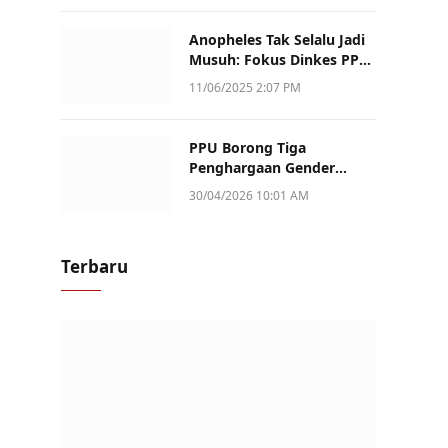
Anopheles Tak Selalu Jadi
Musuh: Fokus Dinkes PPU
Kini ke Penularan Aktif di
11/06/2025 2:07 PM
Sotek
PPU Borong Tiga
Penghargaan Gender
Champion Kaltim 2026,
30/04/2026 10:01 AM
Peran Perempuan Jadi
Sorotan
Terbaru