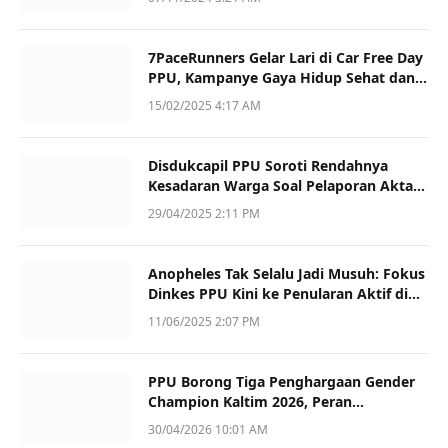
7PaceRunners Gelar Lari di Car Free Day
PPU, Kampanye Gaya Hidup Sehat dan
Dukung UMKM
15/02/2025 4:17 AM
Disdukcapil PPU Soroti Rendahnya
Kesadaran Warga Soal Pelaporan Akta
Kematian
29/04/2025 2:11 PM
Anopheles Tak Selalu Jadi Musuh: Fokus
Dinkes PPU Kini ke Penularan Aktif di
Sotek
11/06/2025 2:07 PM
PPU Borong Tiga Penghargaan Gender
Champion Kaltim 2026, Peran
Perempuan Jadi Sorotan
30/04/2026 10:01 AM