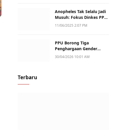
Anopheles Tak Selalu Jadi
Musuh: Fokus Dinkes PPU
Kini ke Penularan Aktif di
11/06/2025 2:07 PM
Sotek
PPU Borong Tiga
Penghargaan Gender
Champion Kaltim 2026,
30/04/2026 10:01 AM
Peran Perempuan Jadi
Sorotan
Terbaru