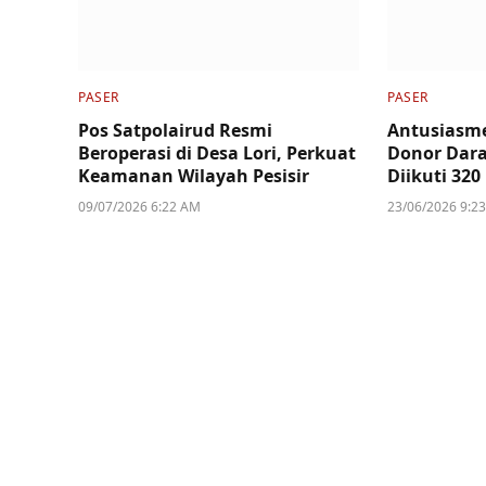
PASER
PASER
Pos Satpolairud Resmi
Antusiasme
Beroperasi di Desa Lori, Perkuat
Donor Dara
Keamanan Wilayah Pesisir
Diikuti 320
09/07/2026 6:22 AM
23/06/2026 9:2