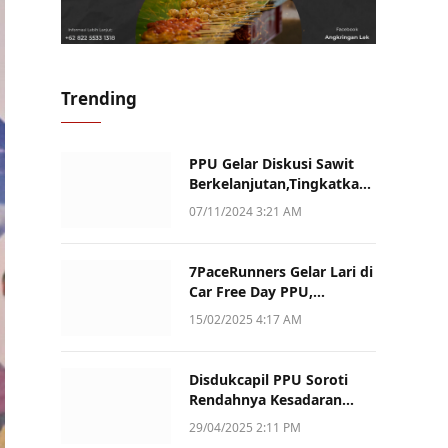
Trending
PPU Gelar Diskusi Sawit
Berkelanjutan,Tingkatkan
Daya Saing dan Kualitas
07/11/2024 3:21 AM
7PaceRunners Gelar Lari di
Car Free Day PPU,
Kampanye Gaya Hidup
15/02/2025 4:17 AM
Sehat dan Dukung UMKM
Disdukcapil PPU Soroti
Rendahnya Kesadaran
Warga Soal Pelaporan
29/04/2025 2:11 PM
Akta Kematian