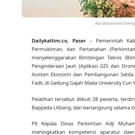
Adji Muhammad Tommy se
Dailykaltim.co, Paser
– Pemerintah Kab
Permukiman, dan Pertanahan (Perkimta
menyelenggarakan Bimbingan Teknis (Bimt
Penginderaan Jauh (Aplikasi GIS dan Drone
Asisten Ekonomi dan Pembangunan Setda Pa
Fadli, di Gedung Gajah Mada University Cun Y
Pelatihan tersebut diikuti 28 peserta, terd
Bappeda Litbang, dan berlangsung selama tig
Plt Kepala Dinas Perkimtan Adji Muha
meningkatkan kompetensi aparatur dae