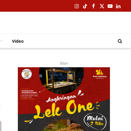
Instagram
TikTok
Facebook
X
YouTube
Linked
(Twitter)
Video
Iklan