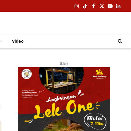
Instagram
TikTok
Facebook
X
YouTube
Linked
(Twitter)
Video
Iklan