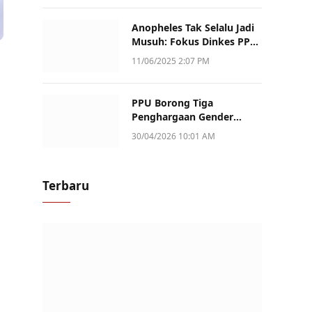
Anopheles Tak Selalu Jadi
Musuh: Fokus Dinkes PPU
Kini ke Penularan Aktif di
11/06/2025 2:07 PM
Sotek
PPU Borong Tiga
Penghargaan Gender
Champion Kaltim 2026,
30/04/2026 10:01 AM
Peran Perempuan Jadi
Sorotan
Terbaru