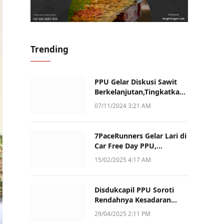
Trending
PPU Gelar Diskusi Sawit
Berkelanjutan,Tingkatkan
Daya Saing dan Kualitas
07/11/2024 3:21 AM
7PaceRunners Gelar Lari di
Car Free Day PPU,
Kampanye Gaya Hidup
15/02/2025 4:17 AM
Sehat dan Dukung UMKM
Disdukcapil PPU Soroti
Rendahnya Kesadaran
Warga Soal Pelaporan
29/04/2025 2:11 PM
Akta Kematian