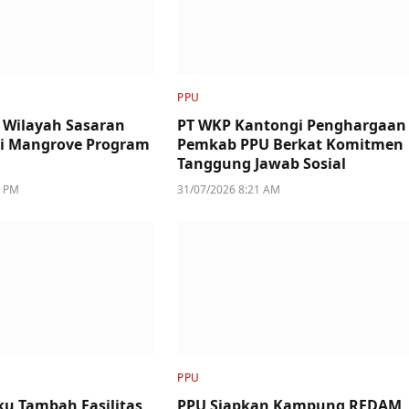
PPU
 Wilayah Sasaran
PT WKP Kantongi Penghargaan
si Mangrove Program
Pemkab PPU Berkat Komitmen
Tanggung Jawab Sosial
5 PM
31/07/2026 8:21 AM
PPU
u Tambah Fasilitas,
PPU Siapkan Kampung REDAM,