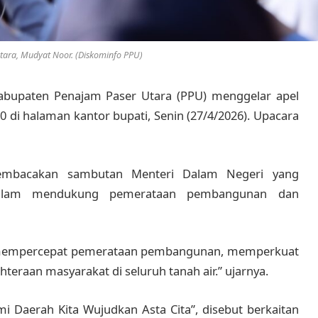
tara, Mudyat Noor. (Diskominfo PPU)
bupaten Penajam Paser Utara (PPU) menggelar apel
 di halaman kantor bupati, Senin (27/4/2026). Upacara
embacakan sambutan Menteri Dalam Negeri yang
alam mendukung pemerataan pembangunan dan
 mempercepat pemerataan pembangunan, memperkuat
teraan masyarakat di seluruh tanah air.” ujarnya.
i Daerah Kita Wujudkan Asta Cita”, disebut berkaitan