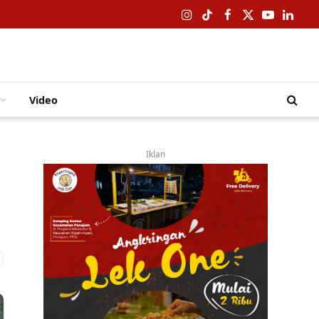
Instagram
TikTok
Facebook
X
YouTube
Linked
(Twitter)
Video
Iklan