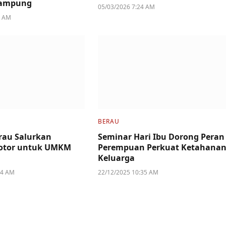
Kampung
05/03/2026 7:24 AM
4 AM
BERAU
rau Salurkan
Seminar Hari Ibu Dorong Peran
otor untuk UMKM
Perempuan Perkuat Ketahana
Keluarga
44 AM
22/12/2025 10:35 AM