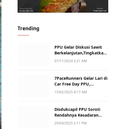
Trending
PPU Gelar Diskusi Sawit
Berkelanjutan,Tingkatkan
Daya Saing dan Kualitas
07/11/2024 3:21 AM
7PaceRunners Gelar Lari di
Car Free Day PPU,
Kampanye Gaya Hidup
15/02/2025 4:17 AM
Sehat dan Dukung UMKM
Disdukcapil PPU Soroti
Rendahnya Kesadaran
Warga Soal Pelaporan
29/04/2025 2:11 PM
Akta Kematian