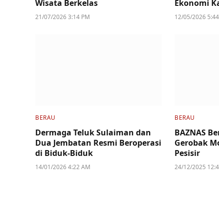
Wisata Berkelas
Ekonomi 
21/07/2026 3:14 PM
12/05/2026 5:4
BERAU
BERAU
Dermaga Teluk Sulaiman dan
BAZNAS Be
Dua Jembatan Resmi Beroperasi
Gerobak M
di Biduk-Biduk
Pesisir
14/01/2026 4:22 AM
24/12/2025 12: