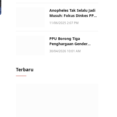
Anopheles Tak Selalu Jadi
Musuh: Fokus Dinkes PPU
Kini ke Penularan Aktif di
11/06/2025 2:07 PM
Sotek
PPU Borong Tiga
Penghargaan Gender
Champion Kaltim 2026,
30/04/2026 10:01 AM
Peran Perempuan Jadi
Sorotan
Terbaru