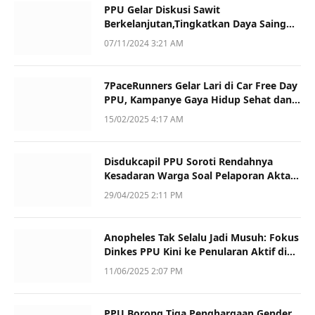
PPU Gelar Diskusi Sawit
Berkelanjutan,Tingkatkan Daya Saing
dan Kualitas
07/11/2024 3:21 AM
7PaceRunners Gelar Lari di Car Free Day
PPU, Kampanye Gaya Hidup Sehat dan
Dukung UMKM
15/02/2025 4:17 AM
Disdukcapil PPU Soroti Rendahnya
Kesadaran Warga Soal Pelaporan Akta
Kematian
29/04/2025 2:11 PM
Anopheles Tak Selalu Jadi Musuh: Fokus
Dinkes PPU Kini ke Penularan Aktif di
Sotek
11/06/2025 2:07 PM
PPU Borong Tiga Penghargaan Gender