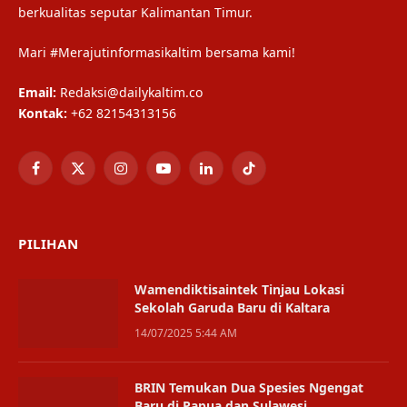
berkualitas seputar Kalimantan Timur.
Mari #Merajutinformasikaltim bersama kami!
Email:
Redaksi@dailykaltim.co
Kontak:
+62 82154313156
Facebook
X
Instagram
YouTube
LinkedIn
TikTok
(Twitter)
PILIHAN
Wamendiktisaintek Tinjau Lokasi
Sekolah Garuda Baru di Kaltara
14/07/2025 5:44 AM
BRIN Temukan Dua Spesies Ngengat
Baru di Papua dan Sulawesi