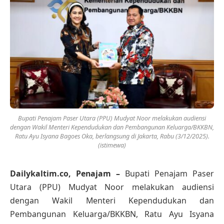
Bupati Penajam Paser Utara (PPU) Mudyat Noor melakukan audiensi
dengan Wakil Menteri Kependudukan dan Pembangunan Keluarga/BKKBN,
Ratu Ayu Isyana Bagoes Oka, berlangsung di Jakarta, Rabu (3/12/2025).
(istimewa)
Dailykaltim.co, Penajam –
Bupati Penajam Paser
Utara (PPU) Mudyat Noor melakukan audiensi
dengan Wakil Menteri Kependudukan dan
Pembangunan Keluarga/BKKBN, Ratu Ayu Isyana