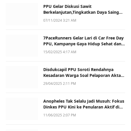
PPU Gelar Diskusi Sawit
Berkelanjutan,Tingkatkan Daya Saing
dan Kualitas
07/11/2024 3:21 AM
7PaceRunners Gelar Lari di Car Free Day
PPU, Kampanye Gaya Hidup Sehat dan
Dukung UMKM
15/02/2025 4:17 AM
Disdukcapil PPU Soroti Rendahnya
Kesadaran Warga Soal Pelaporan Akta
Kematian
29/04/2025 2:11 PM
Anopheles Tak Selalu Jadi Musuh: Fokus
Dinkes PPU Kini ke Penularan Aktif di
Sotek
11/06/2025 2:07 PM