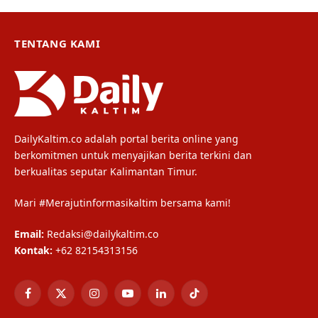
TENTANG KAMI
DailyKaltim.co adalah portal berita online yang
berkomitmen untuk menyajikan berita terkini dan
berkualitas seputar Kalimantan Timur.
Mari #Merajutinformasikaltim bersama kami!
Email:
Redaksi@dailykaltim.co
Kontak:
+62 82154313156
Facebook
X
Instagram
YouTube
LinkedIn
TikTok
(Twitter)