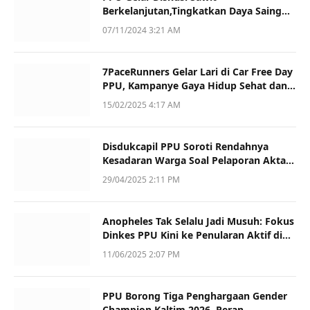
Berkelanjutan,Tingkatkan Daya Saing
dan Kualitas
07/11/2024 3:21 AM
7PaceRunners Gelar Lari di Car Free Day
PPU, Kampanye Gaya Hidup Sehat dan
Dukung UMKM
15/02/2025 4:17 AM
Disdukcapil PPU Soroti Rendahnya
Kesadaran Warga Soal Pelaporan Akta
Kematian
29/04/2025 2:11 PM
Anopheles Tak Selalu Jadi Musuh: Fokus
Dinkes PPU Kini ke Penularan Aktif di
Sotek
11/06/2025 2:07 PM
PPU Borong Tiga Penghargaan Gender
Champion Kaltim 2026, Peran