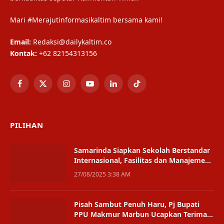
Mari #Merajutinformasikaltim bersama kami!
Email:
Redaksi@dailykaltim.co
Kontak:
+62 82154313156
Facebook
X
Instagram
YouTube
LinkedIn
TikTok
(Twitter)
PILIHAN
Samarinda Siapkan Sekolah Berstandar
Internasional, Fasilitas dan Manajemen
Diperkuat
27/08/2025 3:38 AM
Pisah Sambut Penuh Haru, Pj Bupati
PPU Makmur Marbun Ucapkan Terima