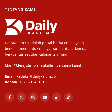
TENTANG KAMI
DailyKaltim.co adalah portal berita online yang
berkomitmen untuk menyajikan berita terkini dan
berkualitas seputar Kalimantan Timur.
Mari #Merajutinformasikaltim bersama kami!
Email:
Redaksi@dailykaltim.co
Kontak:
+62 82154313156
Facebook
X
Instagram
YouTube
LinkedIn
TikTok
(Twitter)