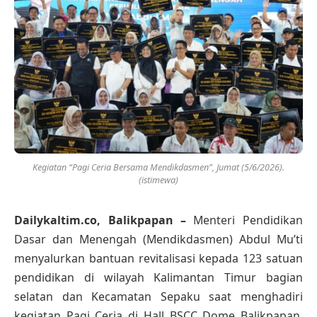
Kegiatan “Pagi Ceria Bersama Mendikdasmen”, Jumat (5/6/2026).
(istimewa)
Dailykaltim.co, Balikpapan –
Menteri Pendidikan
Dasar dan Menengah (Mendikdasmen) Abdul Mu’ti
menyalurkan bantuan revitalisasi kepada 123 satuan
pendidikan di wilayah Kalimantan Timur bagian
selatan dan Kecamatan Sepaku saat menghadiri
kegiatan Pagi Ceria di Hall BSCC Dome Balikpapan,