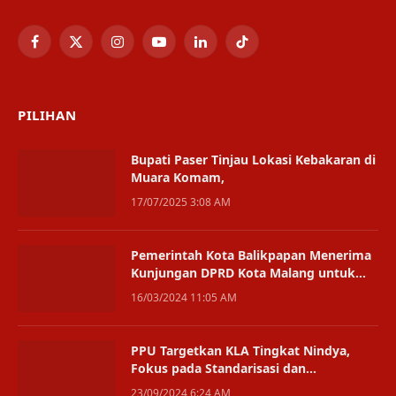
Facebook
X
Instagram
YouTube
LinkedIn
TikTok
(Twitter)
PILIHAN
Bupati Paser Tinjau Lokasi Kebakaran di
Muara Komam,
17/07/2025 3:08 AM
Pemerintah Kota Balikpapan Menerima
Kunjungan DPRD Kota Malang untuk
Studi Tiru Program Beasiswa
16/03/2024 11:05 AM
PPU Targetkan KLA Tingkat Nindya,
Fokus pada Standarisasi dan
Pencegahan Stunting
23/09/2024 6:24 AM