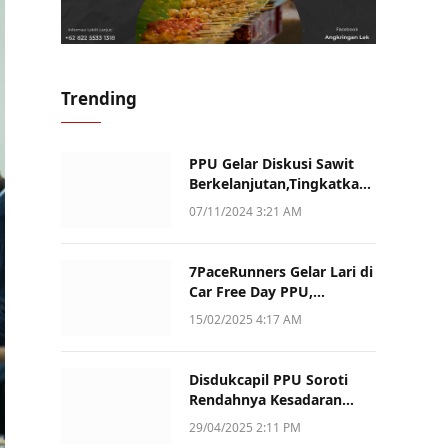
Trending
PPU Gelar Diskusi Sawit
Berkelanjutan,Tingkatkan
Daya Saing dan Kualitas
07/11/2024 3:21 AM
7PaceRunners Gelar Lari di
Car Free Day PPU,
Kampanye Gaya Hidup
15/02/2025 4:17 AM
Sehat dan Dukung UMKM
Disdukcapil PPU Soroti
Rendahnya Kesadaran
Warga Soal Pelaporan
29/04/2025 2:11 PM
Akta Kematian