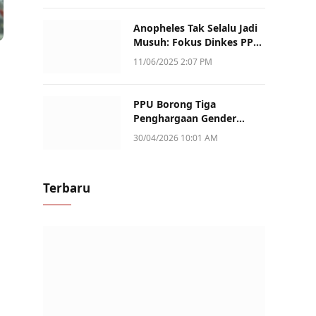
Anopheles Tak Selalu Jadi
Musuh: Fokus Dinkes PPU
Kini ke Penularan Aktif di
11/06/2025 2:07 PM
Sotek
PPU Borong Tiga
Penghargaan Gender
Champion Kaltim 2026,
30/04/2026 10:01 AM
Peran Perempuan Jadi
Sorotan
Terbaru