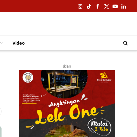
Instagram
TikTok
Facebook
X
YouTube
Linked
(Twitter)
Video
Iklan