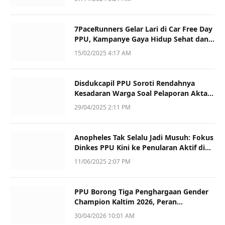
7PaceRunners Gelar Lari di Car Free Day
PPU, Kampanye Gaya Hidup Sehat dan
Dukung UMKM
15/02/2025 4:17 AM
Disdukcapil PPU Soroti Rendahnya
Kesadaran Warga Soal Pelaporan Akta
Kematian
29/04/2025 2:11 PM
Anopheles Tak Selalu Jadi Musuh: Fokus
Dinkes PPU Kini ke Penularan Aktif di
Sotek
11/06/2025 2:07 PM
PPU Borong Tiga Penghargaan Gender
Champion Kaltim 2026, Peran
Perempuan Jadi Sorotan
30/04/2026 10:01 AM