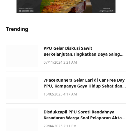
Trending
PPU Gelar Diskusi Sawit
Berkelanjutan,Tingkatkan Daya Saing
dan Kualitas
07/11/2024 3:21 AM
7PaceRunners Gelar Lari di Car Free Day
PPU, Kampanye Gaya Hidup Sehat dan
Dukung UMKM
15/02/2025 4:17 AM
Disdukcapil PPU Soroti Rendahnya
Kesadaran Warga Soal Pelaporan Akta
Kematian
29/04/2025 2:11 PM