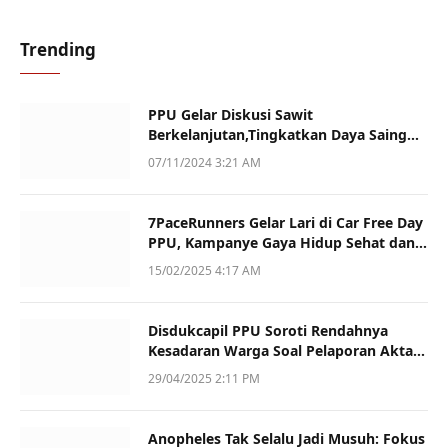
Trending
PPU Gelar Diskusi Sawit
Berkelanjutan,Tingkatkan Daya Saing
dan Kualitas
07/11/2024 3:21 AM
7PaceRunners Gelar Lari di Car Free Day
PPU, Kampanye Gaya Hidup Sehat dan
Dukung UMKM
15/02/2025 4:17 AM
Disdukcapil PPU Soroti Rendahnya
Kesadaran Warga Soal Pelaporan Akta
Kematian
29/04/2025 2:11 PM
Anopheles Tak Selalu Jadi Musuh: Fokus